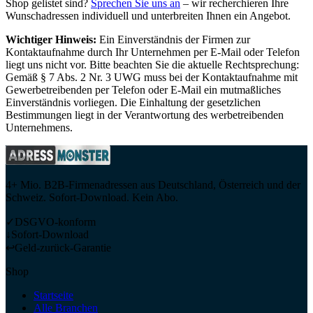
Shop gelistet sind?
Sprechen Sie uns an
– wir recherchieren Ihre
Wunschadressen individuell und unterbreiten Ihnen ein Angebot.
Wichtiger Hinweis:
Ein Einverständnis der Firmen zur
Kontaktaufnahme durch Ihr Unternehmen per E-Mail oder Telefon
liegt uns nicht vor. Bitte beachten Sie die aktuelle Rechtsprechung:
Gemäß § 7 Abs. 2 Nr. 3 UWG muss bei der Kontaktaufnahme mit
Gewerbetreibenden per Telefon oder E-Mail ein mutmaßliches
Einverständnis vorliegen. Die Einhaltung der gesetzlichen
Bestimmungen liegt in der Verantwortung des werbetreibenden
Unternehmens.
4+ Mio. B2B-Firmenadressen aus Deutschland, Österreich und der
Schweiz. Sofort-Download. Kein Abo.
✓
DSGVO-konform
↓
Sofort-Download
↩
Geld-zurück-Garantie
Shop
Startseite
Alle Branchen