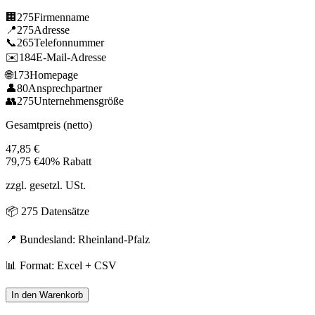
🏢
275
Firmenname
📍
275
Adresse
📞
265
Telefonnummer
✉️
184
E-Mail-Adresse
🌐
173
Homepage
👤
80
Ansprechpartner
👥
275
Unternehmensgröße
Gesamtpreis (netto)
47,85
€
79,75
€
40% Rabatt
zzgl. gesetzl. USt.
📦
275
Datensätze
📍 Bundesland:
Rheinland-Pfalz
📊 Format: Excel + CSV
In den Warenkorb