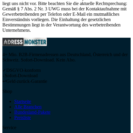
liegt uns nicht vor. Bitte beachten Sie die aktuelle Rechtsprechung:
Gemäß § 7 Abs. 2 Nr. 3 UWG muss bei der Kontaktaufnahme mit
Gewerbetreibenden per Telefon oder E-Mail ein mutmaßliches
Einverständnis vorliegen. Die Einhaltung der gesetzlichen
Bestimmungen liegt in der Verantwortung des werbetreibenden
Unternehmens.
4+ Mio. B2B-Firmenadressen aus Deutschland, Österreich und der
Schweiz. Sofort-Download. Kein Abo.
✓
DSGVO-konform
↓
Sofort-Download
↩
Geld-zurück-Garantie
Shop
Startseite
Alle Branchen
Bundesland-Pakete
Preisliste
Service