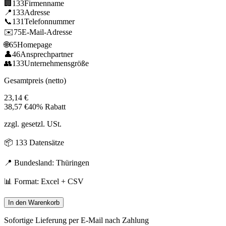
🏢
133
Firmenname
📍
133
Adresse
📞
131
Telefonnummer
✉️
75
E-Mail-Adresse
🌐
65
Homepage
👤
46
Ansprechpartner
👥
133
Unternehmensgröße
Gesamtpreis (netto)
23,14
€
38,57
€
40% Rabatt
zzgl. gesetzl. USt.
📦
133
Datensätze
📍 Bundesland:
Thüringen
📊 Format: Excel + CSV
In den Warenkorb
Sofortige Lieferung per E-Mail nach Zahlung