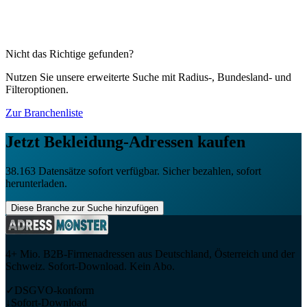
Computerzubehör
3.128
Firmenadressen
Nahrungsergänzungsmittel (Supplements)
1.070
Firmenadressen
Nicht das Richtige gefunden?
Nutzen Sie unsere erweiterte Suche mit Radius-, Bundesland- und
Filteroptionen.
Zur Branchenliste
Jetzt
Bekleidung
-Adressen kaufen
38.163
Datensätze sofort verfügbar. Sicher bezahlen, sofort
herunterladen.
Diese Branche zur Suche hinzufügen
4+ Mio. B2B-Firmenadressen aus Deutschland, Österreich und der
Schweiz. Sofort-Download. Kein Abo.
✓
DSGVO-konform
↓
Sofort-Download