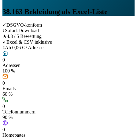
38.163
Bekleidung
als Excel-Liste
✓
DSGVO-konform
↓
Sofort-Download
★
4.8 / 5 Bewertung
✓
Excel & CSV inklusive
€
Ab 0,06 € / Adresse
0
Adressen
100 %
0
Emails
60
%
0
Telefonnummern
90
%
0
Homepages