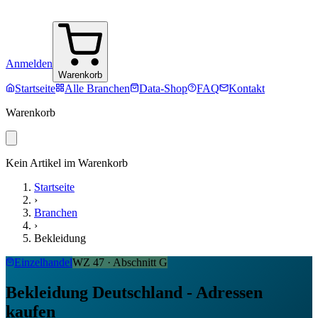
Anmelden
Warenkorb
Startseite
Alle Branchen
Data-Shop
FAQ
Kontakt
Warenkorb
Kein Artikel im Warenkorb
Startseite
›
Branchen
›
Bekleidung
Einzelhandel
WZ
47
· Abschnitt
G
Bekleidung Deutschland - Adressen
kaufen