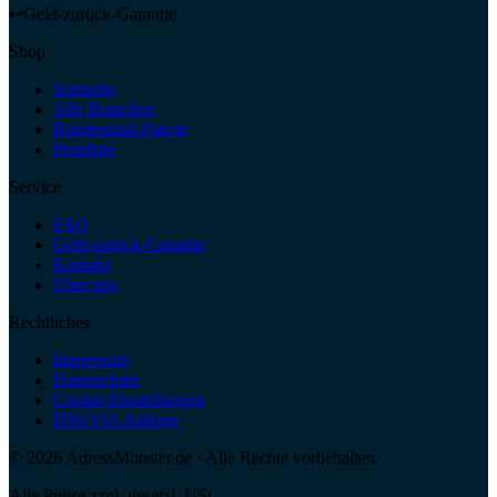
↩
Geld-zurück-Garantie
Shop
Startseite
Alle Branchen
Bundesland-Pakete
Preisliste
Service
FAQ
Geld-zurück-Garantie
Kontakt
Über uns
Rechtliches
Impressum
Datenschutz
Cookie-Einstellungen
DSGVO-Anfrage
©
2026
AdressMonster.de · Alle Rechte vorbehalten.
Alle Preise zzgl. gesetzl. USt.