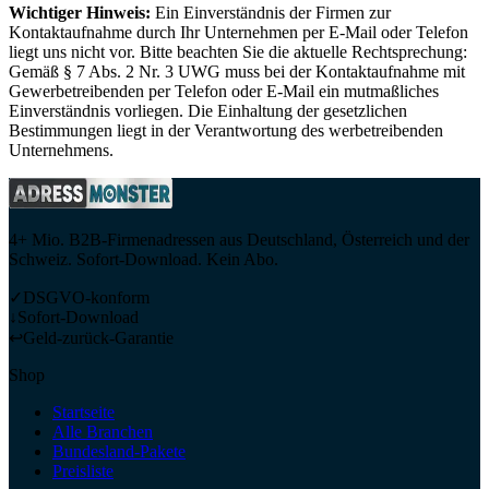
Wichtiger Hinweis:
Ein Einverständnis der Firmen zur
Kontaktaufnahme durch Ihr Unternehmen per E-Mail oder Telefon
liegt uns nicht vor. Bitte beachten Sie die aktuelle Rechtsprechung:
Gemäß § 7 Abs. 2 Nr. 3 UWG muss bei der Kontaktaufnahme mit
Gewerbetreibenden per Telefon oder E-Mail ein mutmaßliches
Einverständnis vorliegen. Die Einhaltung der gesetzlichen
Bestimmungen liegt in der Verantwortung des werbetreibenden
Unternehmens.
4+ Mio. B2B-Firmenadressen aus Deutschland, Österreich und der
Schweiz. Sofort-Download. Kein Abo.
✓
DSGVO-konform
↓
Sofort-Download
↩
Geld-zurück-Garantie
Shop
Startseite
Alle Branchen
Bundesland-Pakete
Preisliste