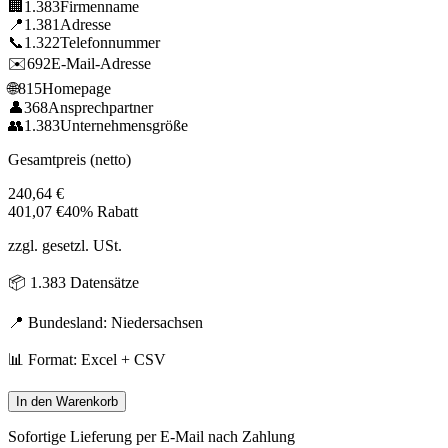
🏢
1.383
Firmenname
📍
1.381
Adresse
📞
1.322
Telefonnummer
✉️
692
E-Mail-Adresse
🌐
815
Homepage
👤
368
Ansprechpartner
👥
1.383
Unternehmensgröße
Gesamtpreis (netto)
240,64
€
401,07
€
40% Rabatt
zzgl. gesetzl. USt.
📦
1.383
Datensätze
📍 Bundesland:
Niedersachsen
📊 Format: Excel + CSV
In den Warenkorb
Sofortige Lieferung per E-Mail nach Zahlung