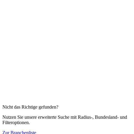
11,66
€
19,43
€
40 % Rabatt
Details & Kaufen →
Diese Branchen könnten Sie auch interessieren
Fotofachgeschäfte
1.437
Firmenadressen
Handelsvermittler und -vertreter
17.964
Firmenadressen
Baustoffe und Bauelemente (Baubedarf)
21.010
Firmenadressen
Computer
8.957
Firmenadressen
Computerzubehör
3.128
Firmenadressen
Nahrungsergänzungsmittel (Supplements)
1.070
Firmenadressen
Nicht das Richtige gefunden?
Nutzen Sie unsere erweiterte Suche mit Radius-, Bundesland- und
Filteroptionen.
Zur Branchenliste