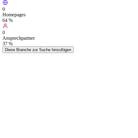
0
Homepages
64
%
0
Ansprechpartner
37
%
Diese Branche zur Suche hinzufügen
In dieser Branche können vereinzelt auch Unternehmen der
Branchen wie z.B. Juweliere oder Uhrmacher vertreten sein.
Produkte, welche der Verschönerung von Kleidungsstücken oder
Körperteilen dienen, werden als Schmuck bezeichnet. Zur
Herstellung von Schmuck werden heutzutage besonders
Edelmetalle, wie Platin, Silber oder Gold, sowie hochwertige
Metalllegierungen verwendet. (Quelle: juwelle.de)
Wer kauft
Schmuck (Modeschmuck und
Modeaccessoires)
-Adressen?