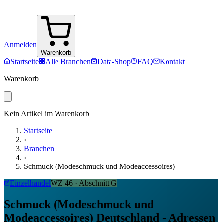
Anmelden
Warenkorb
Startseite
Alle Branchen
Data-Shop
FAQ
Kontakt
Warenkorb
Kein Artikel im Warenkorb
Startseite
›
Branchen
›
Schmuck (Modeschmuck und Modeaccessoires)
Einzelhandel
WZ
46
· Abschnitt
G
Schmuck (Modeschmuck und
Modeaccessoires) Deutschland - Adressen