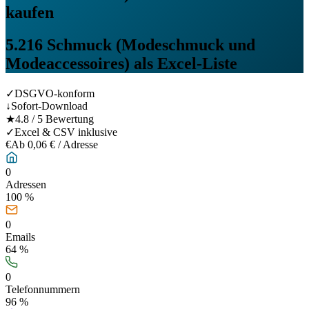
kaufen
5.216
Schmuck (Modeschmuck und
Modeaccessoires)
als Excel-Liste
✓
DSGVO-konform
↓
Sofort-Download
★
4.8 / 5 Bewertung
✓
Excel & CSV inklusive
€
Ab 0,06 € / Adresse
0
Adressen
100 %
0
Emails
64
%
0
Telefonnummern
96
%