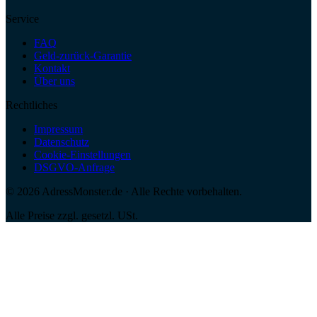
Service
FAQ
Geld-zurück-Garantie
Kontakt
Über uns
Rechtliches
Impressum
Datenschutz
Cookie-Einstellungen
DSGVO-Anfrage
©
2026
AdressMonster.de · Alle Rechte vorbehalten.
Alle Preise zzgl. gesetzl. USt.