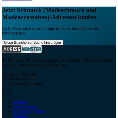
Jetzt
Schmuck (Modeschmuck und
Modeaccessoires)
-Adressen kaufen
5.216
Datensätze sofort verfügbar. Sicher bezahlen, sofort
herunterladen.
Diese Branche zur Suche hinzufügen
4+ Mio. B2B-Firmenadressen aus Deutschland, Österreich und der
Schweiz. Sofort-Download. Kein Abo.
✓
DSGVO-konform
↓
Sofort-Download
↩
Geld-zurück-Garantie
Shop
Startseite
Alle Branchen
Bundesland-Pakete
Preisliste