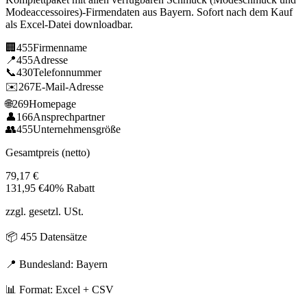
Modeaccessoires)
-Firmendaten aus
Bayern
. Sofort nach dem Kauf
als Excel-Datei downloadbar.
🏢
455
Firmenname
📍
455
Adresse
📞
430
Telefonnummer
✉️
267
E-Mail-Adresse
🌐
269
Homepage
👤
166
Ansprechpartner
👥
455
Unternehmensgröße
Gesamtpreis (netto)
79,17
€
131,95
€
40% Rabatt
zzgl. gesetzl. USt.
📦
455
Datensätze
📍 Bundesland:
Bayern
📊 Format: Excel + CSV