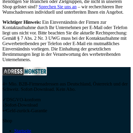
Benötigen Sie Branchen oder Zielgruppen, die nicht in unserem
Shop gelistet sind?
Sprechen Sie uns an
– wir recherchieren Ihre
Wunschadressen individuell und unterbreiten Ihnen ein Angebot.
Wichtiger Hinweis:
Ein Einverständnis der Firmen zur
Kontaktaufnahme durch Ihr Unternehmen per E-Mail oder Telefon
liegt uns nicht vor. Bitte beachten Sie die aktuelle Rechtsprechung:
Gemäß § 7 Abs. 2 Nr. 3 UWG muss bei der Kontaktaufnahme mit
Gewerbetreibenden per Telefon oder E-Mail ein mutmaßliches
Einverständnis vorliegen. Die Einhaltung der gesetzlichen
Bestimmungen liegt in der Verantwortung des werbetreibenden
Unternehmens.
4+ Mio. B2B-Firmenadressen aus Deutschland, Österreich und der
Schweiz. Sofort-Download. Kein Abo.
✓
DSGVO-konform
↓
Sofort-Download
↩
Geld-zurück-Garantie
Shop
Startseite