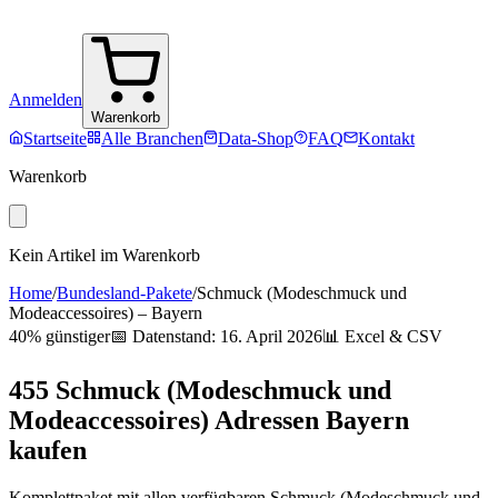
Anmelden
Warenkorb
Startseite
Alle Branchen
Data-Shop
FAQ
Kontakt
Warenkorb
Kein Artikel im Warenkorb
Home
/
Bundesland-Pakete
/
Schmuck (Modeschmuck und
Modeaccessoires)
–
Bayern
40% günstiger
📅 Datenstand:
16. April 2026
📊 Excel & CSV
455
Schmuck (Modeschmuck und
Modeaccessoires)
Adressen
Bayern
kaufen
Komplettpaket mit allen verfügbaren
Schmuck (Modeschmuck und