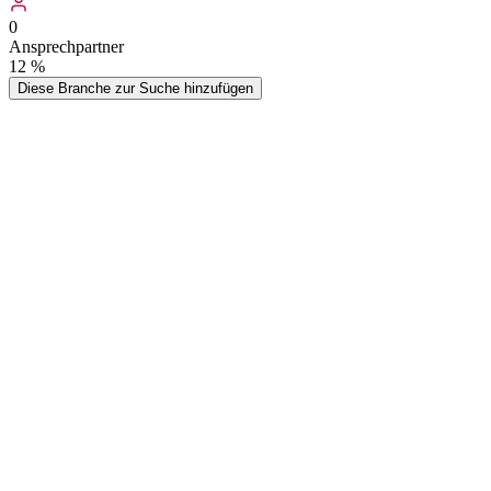
0
Ansprechpartner
12
%
Diese Branche zur Suche hinzufügen
Unsere umfassende Liste enthält aktuelle Kontaktdaten von Seniore
oder Mitarbeiterzahl filtern. Die Datenbank wird regelmäßig gepflegt
und enthalten wichtige Kontaktinformationen für Ihr B2B-Marketing.
Ein Altenheim, auch Altersheim, Feierabendheim, Feierabendhaus, Pen
erhalten können. Das Wort „Altenheim“ wird zunehmend als Synonym 
Wer kauft
Seniorenheime (Pflegeheim, Al
Typische Zielgruppen, die von dieser Datenliste profitieren
Medizintechnik-Anbieter
Hersteller und Vertreiber von Pflegebetten, Rollstühlen, Hebehilfen 
Wartungsverträge anbieten.
Pflegeprodukt-Hersteller