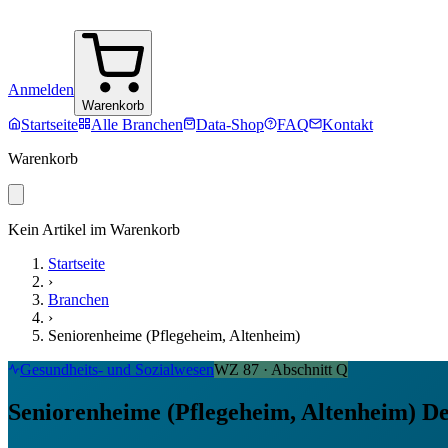
Anmelden
Warenkorb
Startseite
Alle Branchen
Data-Shop
FAQ
Kontakt
Warenkorb
Kein Artikel im Warenkorb
Startseite
›
Branchen
›
Seniorenheime (Pflegeheim, Altenheim)
Gesundheits- und Sozialwesen
WZ
87
· Abschnitt
Q
Seniorenheime (Pflegeheim, Altenheim) De