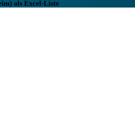
eim)
als Excel-Liste