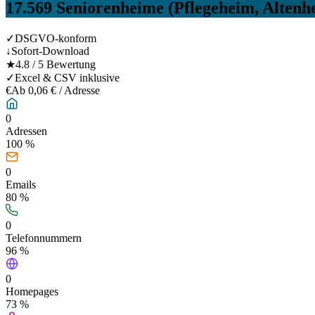
17.569
Seniorenheime (Pflegeheim, Altenh
✓
DSGVO-konform
↓
Sofort-Download
★
4.8 / 5 Bewertung
✓
Excel & CSV inklusive
€
Ab 0,06 € / Adresse
0
Adressen
100 %
0
Emails
80
%
0
Telefonnummern
96
%
0
Homepages
73
%