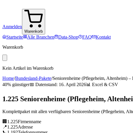
Anmelden
Warenkorb
Startseite
Alle Branchen
Data-Shop
FAQ
Kontakt
Warenkorb
Kein Artikel im Warenkorb
Home
/
Bundesland-Pakete
/
Seniorenheime (Pflegeheim, Altenheim)
–
40% günstiger
📅 Datenstand:
16. April 2026
📊 Excel & CSV
1.225
Seniorenheime (Pflegeheim, Altenhe
Komplettpaket mit allen verfügbaren
Seniorenheime (Pflegeheim, Alt
🏢
1.225
Firmenname
📍
1.225
Adresse
📞
1.192
Telefonnummer