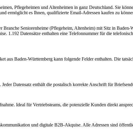
nheimen, Pflegeheimen und Altenheimen in ganz Deutschland. Sie könn
 und ermöglicht es Ihnen, qualifizierte Email-Adressen kaufen zu könn
der Branche
Seniorenheime (Pflegeheim, Altenheim)
mit Sitz in
Baden-W
ise.
1.192 Datensätze enthalten eine Telefonnummer für die telefonis
ket aus
Baden-Württemberg
kann folgende Felder enthalten. Die tatsäc
Jeder Datensatz enthält die postalisch korrekte Anschrift für Briefsen
nahme. Ideal für Vertriebsteams, die potenzielle Kunden direkt anspr
kommunikation und digitale B2B-Akquise. Alle Adressen sind öffent