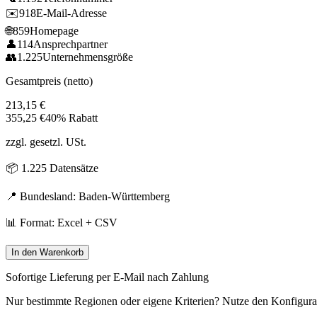
✉️
918
E-Mail-Adresse
🌐
859
Homepage
👤
114
Ansprechpartner
👥
1.225
Unternehmensgröße
Gesamtpreis (netto)
213,15
€
355,25
€
40% Rabatt
zzgl. gesetzl. USt.
📦
1.225
Datensätze
📍 Bundesland:
Baden-Württemberg
📊 Format: Excel + CSV
In den Warenkorb
Sofortige Lieferung per E-Mail nach Zahlung
Nur bestimmte Regionen oder eigene Kriterien? Nutze den Konfigura