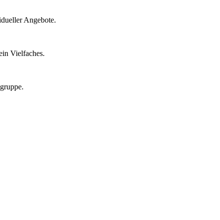
idueller Angebote.
in Vielfaches.
lgruppe.