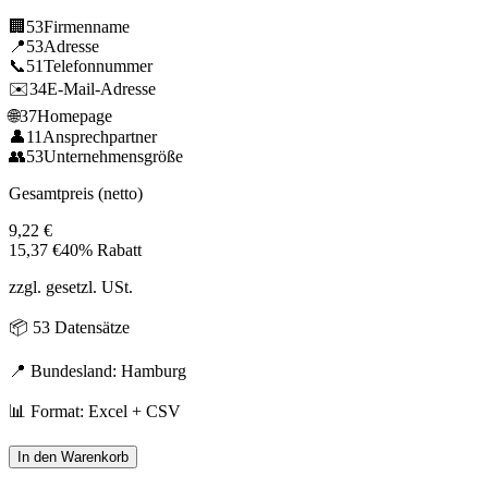
🏢
53
Firmenname
📍
53
Adresse
📞
51
Telefonnummer
✉️
34
E-Mail-Adresse
🌐
37
Homepage
👤
11
Ansprechpartner
👥
53
Unternehmensgröße
Gesamtpreis (netto)
9,22
€
15,37
€
40% Rabatt
zzgl. gesetzl. USt.
📦
53
Datensätze
📍 Bundesland:
Hamburg
📊 Format: Excel + CSV
In den Warenkorb