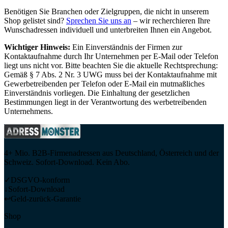
Benötigen Sie Branchen oder Zielgruppen, die nicht in unserem
Shop gelistet sind?
Sprechen Sie uns an
– wir recherchieren Ihre
Wunschadressen individuell und unterbreiten Ihnen ein Angebot.
Wichtiger Hinweis:
Ein Einverständnis der Firmen zur
Kontaktaufnahme durch Ihr Unternehmen per E-Mail oder Telefon
liegt uns nicht vor. Bitte beachten Sie die aktuelle Rechtsprechung:
Gemäß § 7 Abs. 2 Nr. 3 UWG muss bei der Kontaktaufnahme mit
Gewerbetreibenden per Telefon oder E-Mail ein mutmaßliches
Einverständnis vorliegen. Die Einhaltung der gesetzlichen
Bestimmungen liegt in der Verantwortung des werbetreibenden
Unternehmens.
4+ Mio. B2B-Firmenadressen aus Deutschland, Österreich und der
Schweiz. Sofort-Download. Kein Abo.
✓
DSGVO-konform
↓
Sofort-Download
↩
Geld-zurück-Garantie
Shop