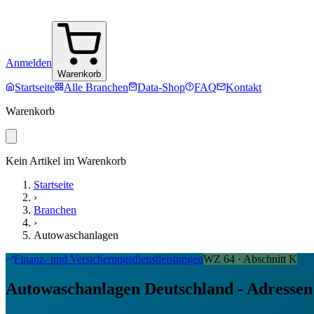
Anmelden
Warenkorb
Startseite
Alle Branchen
Data-Shop
FAQ
Kontakt
Warenkorb
Kein Artikel im Warenkorb
Startseite
›
Branchen
›
Autowaschanlagen
Finanz- und Versicherungsdienstleistungen
WZ
64
· Abschnitt
K
Autowaschanlagen Deutschland - Adressen