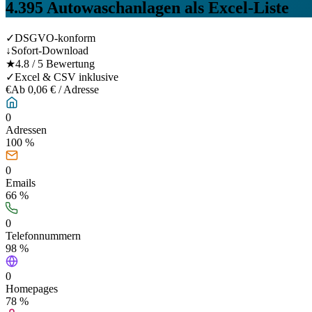
4.395
Autowaschanlagen
als Excel-Liste
✓
DSGVO-konform
↓
Sofort-Download
★
4.8 / 5 Bewertung
✓
Excel & CSV inklusive
€
Ab 0,06 € / Adresse
0
Adressen
100 %
0
Emails
66
%
0
Telefonnummern
98
%
0
Homepages
78
%