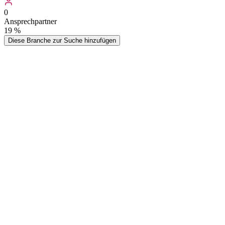
0
Ansprechpartner
19
%
Diese Branche zur Suche hinzufügen
Auch Tankstellen mit Waschanlagen sind in dieser Branche beheimatet.
Branche Autopflege separat, welche primär Dienstleister enthält.
Als Waschanlage wird eine Einrichtung bezeichnet, in der die äuße
Wer kauft
Autowaschanlagen
-Adressen?
Typische Zielgruppen, die von dieser Datenliste profitieren
Hersteller & Lieferanten
Anbieter von Waschanlagen-Technik, Reinigungschemie und Zubehör nut
Wartungsdienstleister
Technische Servicebetriebe und Wartungsunternehmen kontaktieren Au
Anlagentechnik.