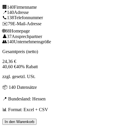
🏢
140
Firmenname
📍
140
Adresse
📞
138
Telefonnummer
✉️
79
E-Mail-Adresse
🌐
88
Homepage
👤
37
Ansprechpartner
👥
140
Unternehmensgröße
Gesamtpreis (netto)
24,36
€
40,60
€
40% Rabatt
zzgl. gesetzl. USt.
📦
140
Datensätze
📍 Bundesland:
Hessen
📊 Format: Excel + CSV
In den Warenkorb