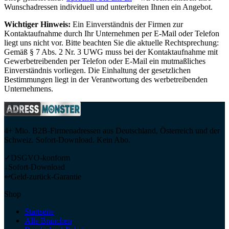
Wunschadressen individuell und unterbreiten Ihnen ein Angebot.
Wichtiger Hinweis:
Ein Einverständnis der Firmen zur
Kontaktaufnahme durch Ihr Unternehmen per E-Mail oder Telefon
liegt uns nicht vor. Bitte beachten Sie die aktuelle Rechtsprechung:
Gemäß § 7 Abs. 2 Nr. 3 UWG muss bei der Kontaktaufnahme mit
Gewerbetreibenden per Telefon oder E-Mail ein mutmaßliches
Einverständnis vorliegen. Die Einhaltung der gesetzlichen
Bestimmungen liegt in der Verantwortung des werbetreibenden
Unternehmens.
4+ Mio. B2B-Firmenadressen aus Deutschland, Österreich und der
Schweiz. Sofort-Download. Kein Abo.
✓
DSGVO-konform
↓
Sofort-Download
↩
Geld-zurück-Garantie
Shop
Startseite
Alle Branchen