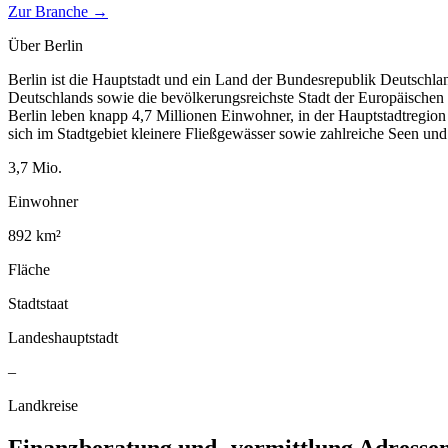
Zur Branche →
Über
Berlin
Berlin ist die Hauptstadt und ein Land der Bundesrepublik Deutschla
Deutschlands sowie die bevölkerungsreichste Stadt der Europäischen
Berlin leben knapp 4,7 Millionen Einwohner, in der Hauptstadtregio
sich im Stadtgebiet kleinere Fließgewässer sowie zahlreiche Seen un
3,7
Mio.
Einwohner
892
km²
Fläche
Stadtstaat
Landeshauptstadt
–
Landkreise
Finanzberatung und -vermittlung
Adresse