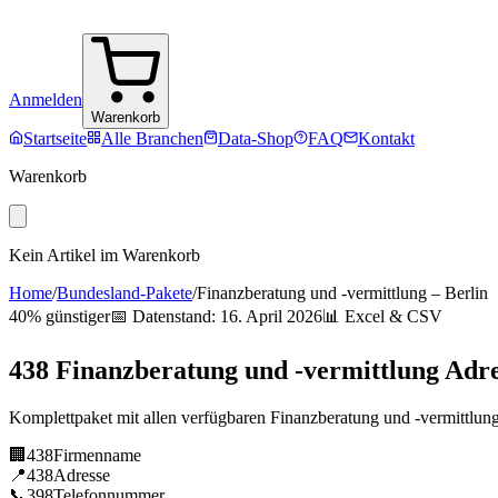
Anmelden
Warenkorb
Startseite
Alle Branchen
Data-Shop
FAQ
Kontakt
Warenkorb
Kein Artikel im Warenkorb
Home
/
Bundesland-Pakete
/
Finanzberatung und -vermittlung
–
Berlin
40% günstiger
📅 Datenstand:
16. April 2026
📊 Excel & CSV
438
Finanzberatung und -vermittlung
Adre
Komplettpaket mit allen verfügbaren
Finanzberatung und -vermittlun
🏢
438
Firmenname
📍
438
Adresse
📞
398
Telefonnummer