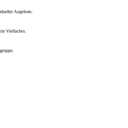
idueller Angebote.
in Vielfaches.
lgruppe.