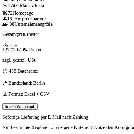
✉️
274
E-Mail-Adresse
🌐
272
Homepage
👤
161
Ansprechpartner
👥
438
Unternehmensgröße
Gesamtpreis (netto)
76,21
€
127,02
€
40% Rabatt
zzgl. gesetzl. USt.
📦
438
Datensätze
📍 Bundesland:
Berlin
📊 Format: Excel + CSV
In den Warenkorb
Sofortige Lieferung per E-Mail nach Zahlung
Nur bestimmte Regionen oder eigene Kriterien? Nutze den Konfigura