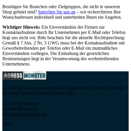
Benötigen Sie Branchen oder Zielgruppen, die nicht in unserem
Shop gelistet sind?
Sprechen Sie uns an
– wir recherchieren Ihre
Wunschadressen individuell und unterbreiten Ihnen ein Angebot.
Wichtiger Hinweis:
Ein Einverständnis der Firmen zur
Kontaktaufnahme durch Ihr Unternehmen per E-Mail oder Telefon
liegt uns nicht vor. Bitte beachten Sie die aktuelle Rechtsprechung:
Gemäß § 7 Abs. 2 Nr. 3 UWG muss bei der Kontaktaufnahme mit
Gewerbetreibenden per Telefon oder E-Mail ein mutmaßliches
Einverständnis vorliegen. Die Einhaltung der gesetzlichen
Bestimmungen liegt in der Verantwortung des werbetreibenden
Unternehmens.
4+ Mio. B2B-Firmenadressen aus Deutschland, Österreich und der
Schweiz. Sofort-Download. Kein Abo.
✓
DSGVO-konform
↓
Sofort-Download
↩
Geld-zurück-Garantie
Shop