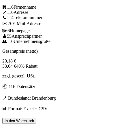
🏢
116
Firmenname
📍
116
Adresse
📞
114
Telefonnummer
✉️
76
E-Mail-Adresse
🌐
66
Homepage
👤
55
Ansprechpartner
👥
116
Unternehmensgröße
Gesamtpreis (netto)
20,18
€
33,64
€
40% Rabatt
zzgl. gesetzl. USt.
📦
116
Datensätze
📍 Bundesland:
Brandenburg
📊 Format: Excel + CSV
In den Warenkorb