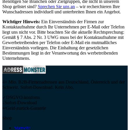
Benötigen Sie Branchen oder Zielgruppen, die nicht in unserem
Shop gelistet sind?
Sprechen Sie uns an
– wir recherchieren Ihre
Wunschadressen individuell und unterbreiten Ihnen ein Angebot.
Wichtiger Hinweis:
Ein Einverständnis der Firmen zur
Kontaktaufnahme durch Ihr Unternehmen per E-Mail oder Telefon
liegt uns nicht vor. Bitte beachten Sie die aktuelle Rechtsprechung:
Gemäß § 7 Abs. 2 Nr. 3 UWG muss bei der Kontaktaufnahme mit
Gewerbetreibenden per Telefon oder E-Mail ein mutmaßliches
Einverständnis vorliegen. Die Einhaltung der gesetzlichen
Bestimmungen liegt in der Verantwortung des werbetreibenden
Unternehmens.
4+ Mio. B2B-Firmenadressen aus Deutschland, Österreich und der
Schweiz. Sofort-Download. Kein Abo.
✓
DSGVO-konform
↓
Sofort-Download
↩
Geld-zurück-Garantie
Shop
Startseite