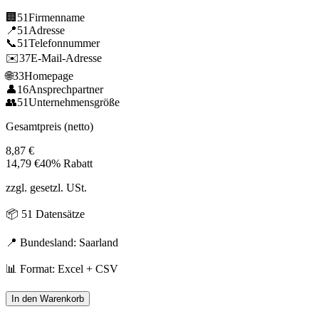
🏢
51
Firmenname
📍
51
Adresse
📞
51
Telefonnummer
✉️
37
E-Mail-Adresse
🌐
33
Homepage
👤
16
Ansprechpartner
👥
51
Unternehmensgröße
Gesamtpreis (netto)
8,87
€
14,79
€
40% Rabatt
zzgl. gesetzl. USt.
📦
51
Datensätze
📍 Bundesland:
Saarland
📊 Format: Excel + CSV
In den Warenkorb