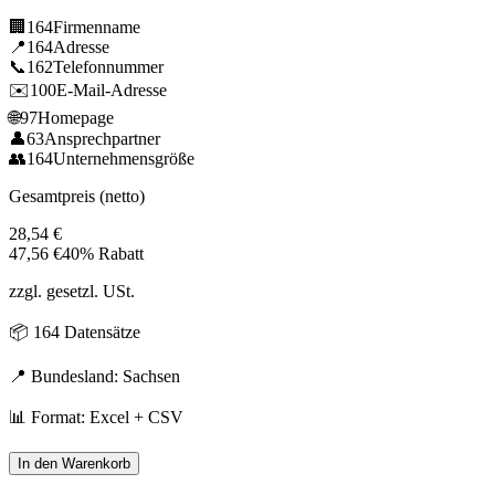
🏢
164
Firmenname
📍
164
Adresse
📞
162
Telefonnummer
✉️
100
E-Mail-Adresse
🌐
97
Homepage
👤
63
Ansprechpartner
👥
164
Unternehmensgröße
Gesamtpreis (netto)
28,54
€
47,56
€
40% Rabatt
zzgl. gesetzl. USt.
📦
164
Datensätze
📍 Bundesland:
Sachsen
📊 Format: Excel + CSV
In den Warenkorb