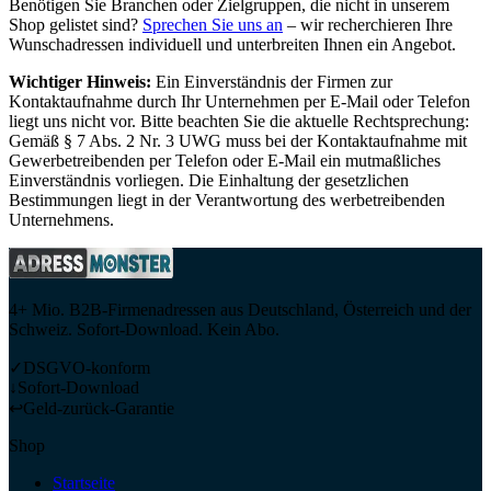
Benötigen Sie Branchen oder Zielgruppen, die nicht in unserem
Shop gelistet sind?
Sprechen Sie uns an
– wir recherchieren Ihre
Wunschadressen individuell und unterbreiten Ihnen ein Angebot.
Wichtiger Hinweis:
Ein Einverständnis der Firmen zur
Kontaktaufnahme durch Ihr Unternehmen per E-Mail oder Telefon
liegt uns nicht vor. Bitte beachten Sie die aktuelle Rechtsprechung:
Gemäß § 7 Abs. 2 Nr. 3 UWG muss bei der Kontaktaufnahme mit
Gewerbetreibenden per Telefon oder E-Mail ein mutmaßliches
Einverständnis vorliegen. Die Einhaltung der gesetzlichen
Bestimmungen liegt in der Verantwortung des werbetreibenden
Unternehmens.
4+ Mio. B2B-Firmenadressen aus Deutschland, Österreich und der
Schweiz. Sofort-Download. Kein Abo.
✓
DSGVO-konform
↓
Sofort-Download
↩
Geld-zurück-Garantie
Shop
Startseite