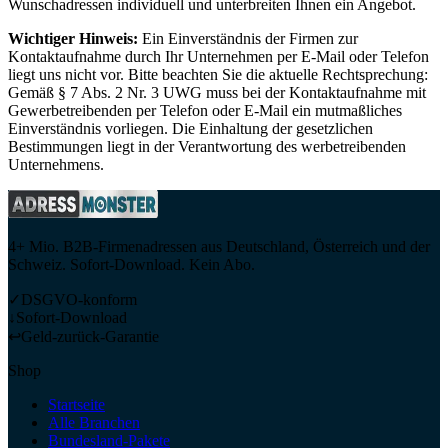
Wunschadressen individuell und unterbreiten Ihnen ein Angebot.
Wichtiger Hinweis:
Ein Einverständnis der Firmen zur
Kontaktaufnahme durch Ihr Unternehmen per E-Mail oder Telefon
liegt uns nicht vor. Bitte beachten Sie die aktuelle Rechtsprechung:
Gemäß § 7 Abs. 2 Nr. 3 UWG muss bei der Kontaktaufnahme mit
Gewerbetreibenden per Telefon oder E-Mail ein mutmaßliches
Einverständnis vorliegen. Die Einhaltung der gesetzlichen
Bestimmungen liegt in der Verantwortung des werbetreibenden
Unternehmens.
4+ Mio. B2B-Firmenadressen aus Deutschland, Österreich und der
Schweiz. Sofort-Download. Kein Abo.
✓
DSGVO-konform
↓
Sofort-Download
↩
Geld-zurück-Garantie
Shop
Startseite
Alle Branchen
Bundesland-Pakete