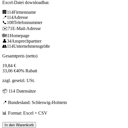
Excel-Datei downloadbar.
🏢
114
Firmenname
📍
114
Adresse
📞
108
Telefonnummer
✉️
71
E-Mail-Adresse
🌐
81
Homepage
👤
34
Ansprechpartner
👥
114
Unternehmensgröße
Gesamtpreis (netto)
19,84
€
33,06
€
40% Rabatt
zzgl. gesetzl. USt.
📦
114
Datensätze
📍 Bundesland:
Schleswig-Holstein
📊 Format: Excel + CSV
In den Warenkorb