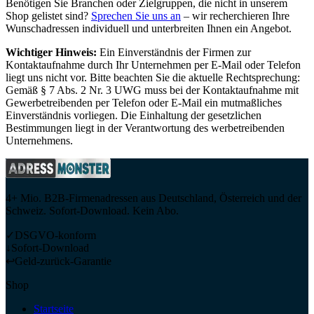
Benötigen Sie Branchen oder Zielgruppen, die nicht in unserem
Shop gelistet sind?
Sprechen Sie uns an
– wir recherchieren Ihre
Wunschadressen individuell und unterbreiten Ihnen ein Angebot.
Wichtiger Hinweis:
Ein Einverständnis der Firmen zur
Kontaktaufnahme durch Ihr Unternehmen per E-Mail oder Telefon
liegt uns nicht vor. Bitte beachten Sie die aktuelle Rechtsprechung:
Gemäß § 7 Abs. 2 Nr. 3 UWG muss bei der Kontaktaufnahme mit
Gewerbetreibenden per Telefon oder E-Mail ein mutmaßliches
Einverständnis vorliegen. Die Einhaltung der gesetzlichen
Bestimmungen liegt in der Verantwortung des werbetreibenden
Unternehmens.
4+ Mio. B2B-Firmenadressen aus Deutschland, Österreich und der
Schweiz. Sofort-Download. Kein Abo.
✓
DSGVO-konform
↓
Sofort-Download
↩
Geld-zurück-Garantie
Shop
Startseite