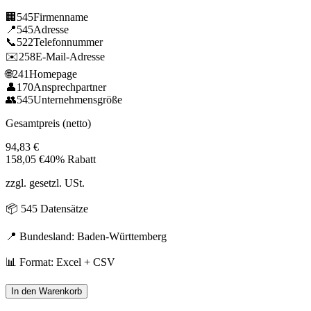
🏢
545
Firmenname
📍
545
Adresse
📞
522
Telefonnummer
✉️
258
E-Mail-Adresse
🌐
241
Homepage
👤
170
Ansprechpartner
👥
545
Unternehmensgröße
Gesamtpreis (netto)
94,83
€
158,05
€
40% Rabatt
zzgl. gesetzl. USt.
📦
545
Datensätze
📍 Bundesland:
Baden-Württemberg
📊 Format: Excel + CSV
In den Warenkorb