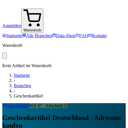
Anmelden
Warenkorb
Startseite
Alle Branchen
Data-Shop
FAQ
Kontakt
Warenkorb
Kein Artikel im Warenkorb
Startseite
›
Branchen
›
Geschenkartikel
Einzelhandel
WZ
47
· Abschnitt
G
Geschenkartikel Deutschland - Adressen
kaufen