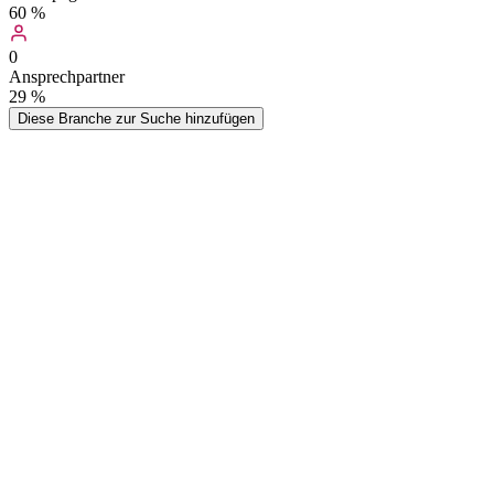
60
%
0
Ansprechpartner
29
%
Diese Branche zur Suche hinzufügen
Händler und Hersteller von Geschenkartikel, auch
Werbegeschenkartikel.
Geschenkartikel sind im weitesten Sinn alle als Geschenk
geeigneten, gewerblich gehandelten Gegenstände. Dennoch werden
etwa Bücher oder CDs nicht den Geschenkartikeln zugeordnet,
obwohl diese Artikel oft verschenkt werden. (Quelle: Wikipedia)
Wer kauft
Geschenkartikel
-Adressen?
Typische Zielgruppen, die von dieser Datenliste profitieren
Hersteller & Lieferanten
Produzenten von Werbemitteln und Geschenkartikeln nutzen die
Adressen für Direktvertrieb und Händlerakquise. Neue