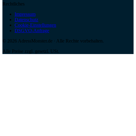
Rechtliches
Impressum
Datenschutz
Cookie-Einstellungen
DSGVO-Anfrage
©
2026
AdressMonster.de · Alle Rechte vorbehalten.
Alle Preise zzgl. gesetzl. USt.