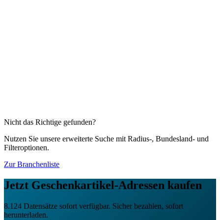
Diese Branchen könnten Sie auch interessieren
Fotofachgeschäfte
1.437
Firmenadressen
Handelsvermittler und -vertreter
17.964
Firmenadressen
Baustoffe und Bauelemente (Baubedarf)
21.010
Firmenadressen
Computer
8.957
Firmenadressen
Computerzubehör
3.128
Firmenadressen
Nahrungsergänzungsmittel (Supplements)
1.070
Firmenadressen
Nicht das Richtige gefunden?
Nutzen Sie unsere erweiterte Suche mit Radius-, Bundesland- und
Filteroptionen.
Zur Branchenliste
Jetzt
Geschenkartikel
-Adressen kaufen
8.124
Datensätze sofort verfügbar. Sicher bezahlen, sofort
herunterladen.