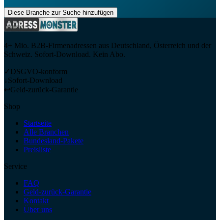
Diese Branche zur Suche hinzufügen
4+ Mio. B2B-Firmenadressen aus Deutschland, Österreich und der
Schweiz. Sofort-Download. Kein Abo.
✓
DSGVO-konform
↓
Sofort-Download
↩
Geld-zurück-Garantie
Shop
Startseite
Alle Branchen
Bundesland-Pakete
Preisliste
Service
FAQ
Geld-zurück-Garantie
Kontakt
Über uns