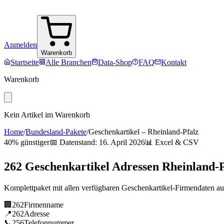
Anmelden
Warenkorb
Startseite
Alle Branchen
Data-Shop
FAQ
Kontakt
Warenkorb
Kein Artikel im Warenkorb
Home
/
Bundesland-Pakete
/
Geschenkartikel
–
Rheinland-Pfalz
40% günstiger
📅 Datenstand:
16. April 2026
📊 Excel & CSV
262
Geschenkartikel
Adressen
Rheinland-P
Komplettpaket mit allen verfügbaren
Geschenkartikel
-Firmendaten a
🏢
262
Firmenname
📍
262
Adresse
📞
256
Telefonnummer