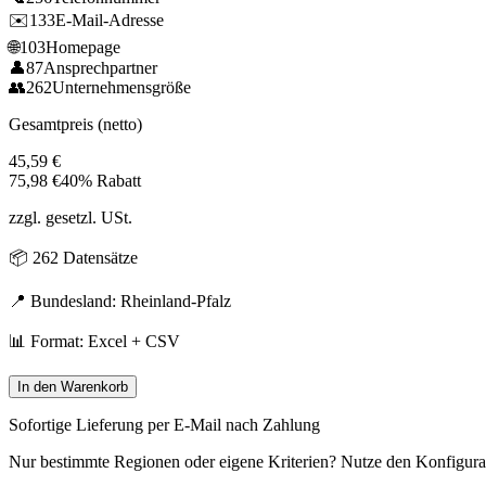
✉️
133
E-Mail-Adresse
🌐
103
Homepage
👤
87
Ansprechpartner
👥
262
Unternehmensgröße
Gesamtpreis (netto)
45,59
€
75,98
€
40% Rabatt
zzgl. gesetzl. USt.
📦
262
Datensätze
📍 Bundesland:
Rheinland-Pfalz
📊 Format: Excel + CSV
In den Warenkorb
Sofortige Lieferung per E-Mail nach Zahlung
Nur bestimmte Regionen oder eigene Kriterien? Nutze den Konfigura