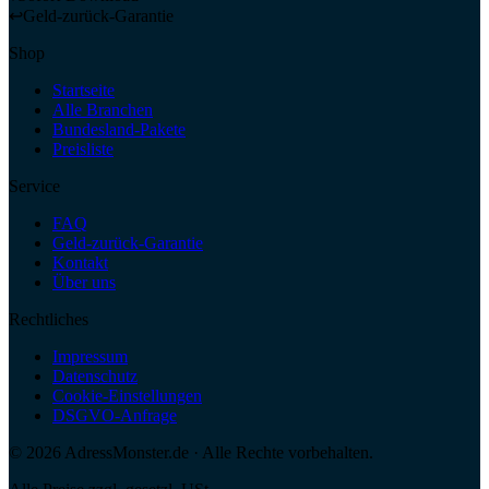
↩
Geld-zurück-Garantie
Shop
Startseite
Alle Branchen
Bundesland-Pakete
Preisliste
Service
FAQ
Geld-zurück-Garantie
Kontakt
Über uns
Rechtliches
Impressum
Datenschutz
Cookie-Einstellungen
DSGVO-Anfrage
©
2026
AdressMonster.de · Alle Rechte vorbehalten.