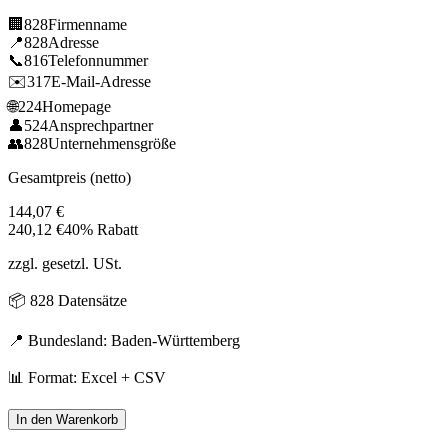
🏢
828
Firmenname
📍
828
Adresse
📞
816
Telefonnummer
✉️
317
E-Mail-Adresse
🌐
224
Homepage
👤
524
Ansprechpartner
👥
828
Unternehmensgröße
Gesamtpreis (netto)
144,07
€
240,12
€
40% Rabatt
zzgl. gesetzl. USt.
📦
828
Datensätze
📍 Bundesland:
Baden-Württemberg
📊 Format: Excel + CSV
In den Warenkorb