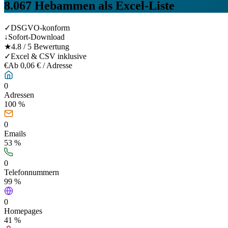
8.067
Hebammen
als Excel-Liste
✓
DSGVO-konform
↓
Sofort-Download
★
4.8 / 5 Bewertung
✓
Excel & CSV inklusive
€
Ab 0,06 € / Adresse
0
Adressen
100 %
0
Emails
53
%
0
Telefonnummern
99
%
0
Homepages
41
%