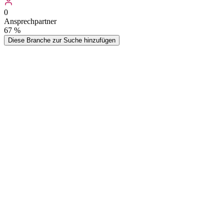
0
Ansprechpartner
67
%
Diese Branche zur Suche hinzufügen
Mit unserer aktuellen Liste erhalten Sie direkten Zugang zu qualifi
wie Bundesland und PLZ-Bereich wählen. Unsere Datenbank ermöglicht
Excel- oder CSV-Export bereitgestellt.
Hebamme, fachsprachlich auch Obstetrix und früher auch Wehmutter, 
noch später, die Schwangeren oder Wöchnerinnen beraten und betreue
Wer kauft
Hebammen
-Adressen?
Typische Zielgruppen, die von dieser Datenliste profitieren
Medizinprodukte Hersteller
Anbieter von medizinischen Geräten und Produkten für Geburtshilfe
Produkte in der Geburtshilfe.
Fortbildungsanbieter