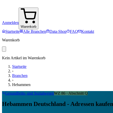
Anmelden
Warenkorb
Startseite
Alle Branchen
Data-Shop
FAQ
Kontakt
Warenkorb
Kein Artikel im Warenkorb
Startseite
›
Branchen
›
Hebammen
Gesundheits- und Sozialwesen
WZ
86
· Abschnitt
Q
Hebammen Deutschland - Adressen kaufe