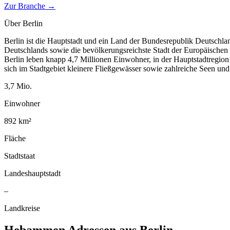
Zur Branche →
Über
Berlin
Berlin ist die Hauptstadt und ein Land der Bundesrepublik Deutschla
Deutschlands sowie die bevölkerungsreichste Stadt der Europäischen
Berlin leben knapp 4,7 Millionen Einwohner, in der Hauptstadtregio
sich im Stadtgebiet kleinere Fließgewässer sowie zahlreiche Seen un
3,7
Mio.
Einwohner
892
km²
Fläche
Stadtstaat
Landeshauptstadt
–
Landkreise
Hebammen
Adressen aus
Berlin