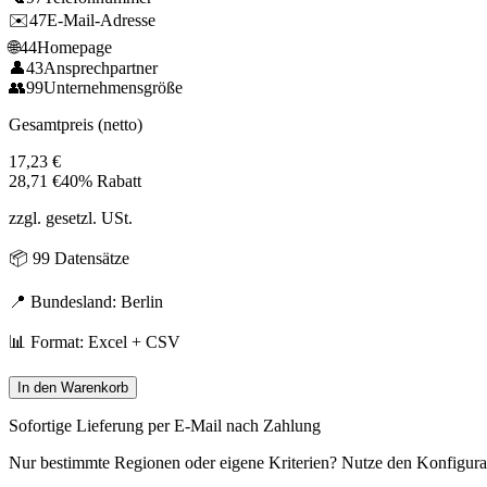
✉️
47
E-Mail-Adresse
🌐
44
Homepage
👤
43
Ansprechpartner
👥
99
Unternehmensgröße
Gesamtpreis (netto)
17,23
€
28,71
€
40% Rabatt
zzgl. gesetzl. USt.
📦
99
Datensätze
📍 Bundesland:
Berlin
📊 Format: Excel + CSV
In den Warenkorb
Sofortige Lieferung per E-Mail nach Zahlung
Nur bestimmte Regionen oder eigene Kriterien? Nutze den Konfigura