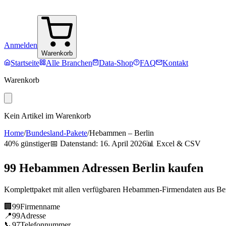
Anmelden
Warenkorb
Startseite
Alle Branchen
Data-Shop
FAQ
Kontakt
Warenkorb
Kein Artikel im Warenkorb
Home
/
Bundesland-Pakete
/
Hebammen
–
Berlin
40% günstiger
📅 Datenstand:
16. April 2026
📊 Excel & CSV
99
Hebammen
Adressen
Berlin
kaufen
Komplettpaket mit allen verfügbaren
Hebammen
-Firmendaten aus
Be
🏢
99
Firmenname
📍
99
Adresse
📞
97
Telefonnummer