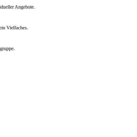
idueller Angebote.
in Vielfaches.
lgruppe.