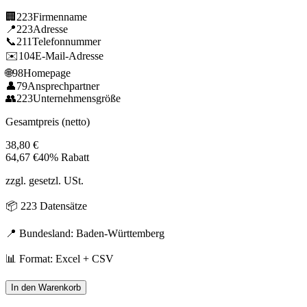
🏢
223
Firmenname
📍
223
Adresse
📞
211
Telefonnummer
✉️
104
E-Mail-Adresse
🌐
98
Homepage
👤
79
Ansprechpartner
👥
223
Unternehmensgröße
Gesamtpreis (netto)
38,80
€
64,67
€
40% Rabatt
zzgl. gesetzl. USt.
📦
223
Datensätze
📍 Bundesland:
Baden-Württemberg
📊 Format: Excel + CSV
In den Warenkorb