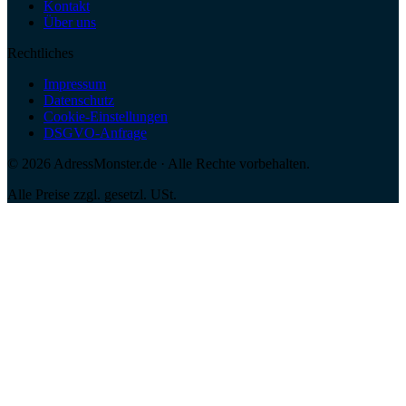
Kontakt
Über uns
Rechtliches
Impressum
Datenschutz
Cookie-Einstellungen
DSGVO-Anfrage
©
2026
AdressMonster.de · Alle Rechte vorbehalten.
Alle Preise zzgl. gesetzl. USt.