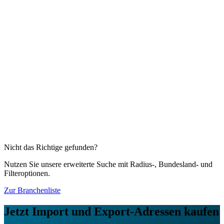
Details & Kaufen →
Diese Branchen könnten Sie auch interessieren
Fotofachgeschäfte
1.437
Firmenadressen
Handelsvermittler und -vertreter
17.964
Firmenadressen
Baustoffe und Bauelemente (Baubedarf)
21.010
Firmenadressen
Computer
8.957
Firmenadressen
Computerzubehör
3.128
Firmenadressen
Nahrungsergänzungsmittel (Supplements)
1.070
Firmenadressen
Nicht das Richtige gefunden?
Nutzen Sie unsere erweiterte Suche mit Radius-, Bundesland- und
Filteroptionen.
Zur Branchenliste
Jetzt
Import und Export
-Adressen kaufen