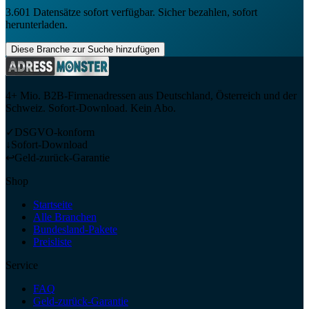
3.601
Datensätze sofort verfügbar. Sicher bezahlen, sofort
herunterladen.
Diese Branche zur Suche hinzufügen
4+ Mio. B2B-Firmenadressen aus Deutschland, Österreich und der
Schweiz. Sofort-Download. Kein Abo.
✓
DSGVO-konform
↓
Sofort-Download
↩
Geld-zurück-Garantie
Shop
Startseite
Alle Branchen
Bundesland-Pakete
Preisliste
Service
FAQ
Geld-zurück-Garantie