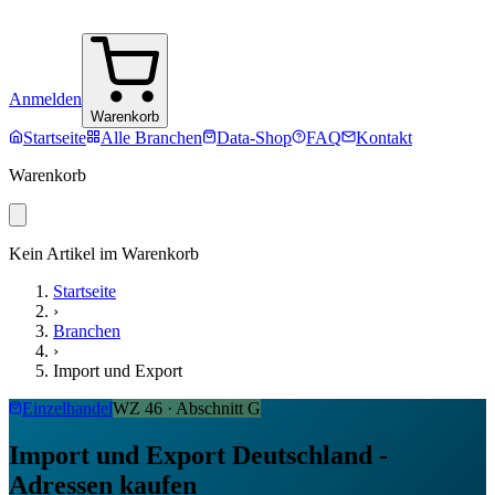
Anmelden
Warenkorb
Startseite
Alle Branchen
Data-Shop
FAQ
Kontakt
Warenkorb
Kein Artikel im Warenkorb
Startseite
›
Branchen
›
Import und Export
Einzelhandel
WZ
46
· Abschnitt
G
Import und Export Deutschland -
Adressen kaufen