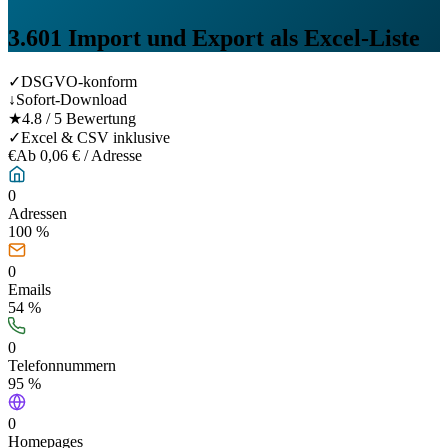
3.601
Import und Export
als Excel-Liste
✓
DSGVO-konform
↓
Sofort-Download
★
4.8 / 5 Bewertung
✓
Excel & CSV inklusive
€
Ab 0,06 € / Adresse
0
Adressen
100 %
0
Emails
54
%
0
Telefonnummern
95
%
0
Homepages