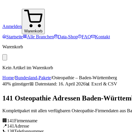
Anmelden
Warenkorb
Startseite
Alle Branchen
Data-Shop
FAQ
Kontakt
Warenkorb
Kein Artikel im Warenkorb
Home
/
Bundesland-Pakete
/
Osteopathie
–
Baden-Württemberg
40% günstiger
📅 Datenstand:
16. April 2026
📊 Excel & CSV
141
Osteopathie
Adressen
Baden-Württem
Komplettpaket mit allen verfügbaren
Osteopathie
-Firmendaten aus
Ba
🏢
141
Firmenname
📍
141
Adresse
📞
138
Telefonnummer