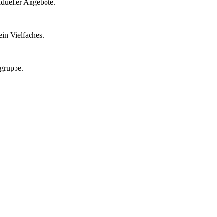
idueller Angebote.
in Vielfaches.
lgruppe.