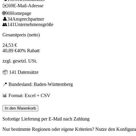
✉️
69
E-Mail-Adresse
🌐
90
Homepage
👤
34
Ansprechpartner
👥
141
Unternehmensgröße
Gesamtpreis (netto)
24,53
€
40,89
€
40% Rabatt
zzgl. gesetzl. USt.
📦
141
Datensätze
📍 Bundesland:
Baden-Württemberg
📊 Format: Excel + CSV
In den Warenkorb
Sofortige Lieferung per E-Mail nach Zahlung
Nur bestimmte Regionen oder eigene Kriterien? Nutze den Konfigura