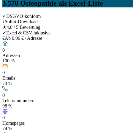
3.570
Osteopathie
als Excel-Liste
✓
DSGVO-konform
↓
Sofort-Download
★
4.8 / 5 Bewertung
✓
Excel & CSV inklusive
€
Ab 0,06 € / Adresse
0
Adressen
100 %
0
Emails
73
%
0
Telefonnummern
98
%
0
Homepages
74
%