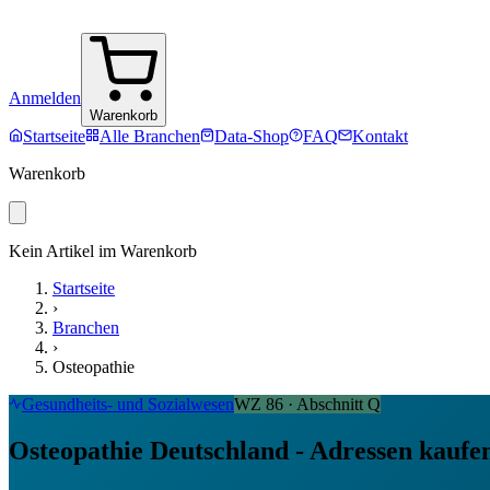
Anmelden
Warenkorb
Startseite
Alle Branchen
Data-Shop
FAQ
Kontakt
Warenkorb
Kein Artikel im Warenkorb
Startseite
›
Branchen
›
Osteopathie
Gesundheits- und Sozialwesen
WZ
86
· Abschnitt
Q
Osteopathie Deutschland - Adressen kaufe