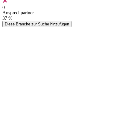
0
Ansprechpartner
37
%
Diese Branche zur Suche hinzufügen
Bitte beachten Sie, dass die Branche Osteopathie mit der Branche Ph
als separate Branche.
Die Bezeichnungen Osteopathie, osteopathische Medizin und osteopa
Wer kauft
Osteopathie
-Adressen?
Typische Zielgruppen, die von dieser Datenliste profitieren
Medizintechnik-Anbieter
Hersteller von Therapiegeräten und medizinischen Instrumenten nutzen
Kundenakquise in diesem Fachbereich.
Fortbildungsinstitute
Anbieter von Weiterbildungen und Seminaren erreichen Osteopathen