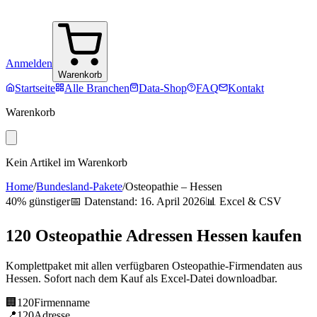
Anmelden
Warenkorb
Startseite
Alle Branchen
Data-Shop
FAQ
Kontakt
Warenkorb
Kein Artikel im Warenkorb
Home
/
Bundesland-Pakete
/
Osteopathie
–
Hessen
40% günstiger
📅 Datenstand:
16. April 2026
📊 Excel & CSV
120
Osteopathie
Adressen
Hessen
kaufen
Komplettpaket mit allen verfügbaren
Osteopathie
-Firmendaten aus
Hessen
. Sofort nach dem Kauf als Excel-Datei downloadbar.
🏢
120
Firmenname
📍
120
Adresse