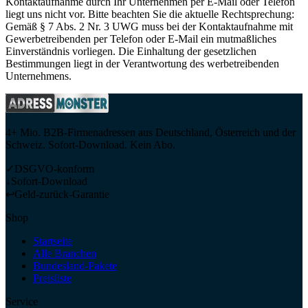
Kontaktaufnahme durch Ihr Unternehmen per E-Mail oder Telefon
liegt uns nicht vor. Bitte beachten Sie die aktuelle Rechtsprechung:
Gemäß § 7 Abs. 2 Nr. 3 UWG muss bei der Kontaktaufnahme mit
Gewerbetreibenden per Telefon oder E-Mail ein mutmaßliches
Einverständnis vorliegen. Die Einhaltung der gesetzlichen
Bestimmungen liegt in der Verantwortung des werbetreibenden
Unternehmens.
4+ Mio. B2B-Firmenadressen aus Deutschland, Österreich und der
Schweiz. Sofort-Download. Kein Abo.
✓
DSGVO-konform
↓
Sofort-Download
↩
Geld-zurück-Garantie
Shop
Startseite
Alle Branchen
Bundesland-Pakete
Preisliste
Service