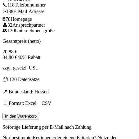
📞
118
Telefonnummer
✉️
88
E-Mail-Adresse
🌐
78
Homepage
👤
32
Ansprechpartner
👥
120
Unternehmensgröße
Gesamtpreis (netto)
20,88
€
34,80
€
40% Rabatt
zzgl. gesetzl. USt.
📦
120
Datensätze
📍 Bundesland:
Hessen
📊 Format: Excel + CSV
In den Warenkorb
Sofortige Lieferung per E-Mail nach Zahlung
Nur bestimmte Regionen oder eigene Kriterien? Nutze den