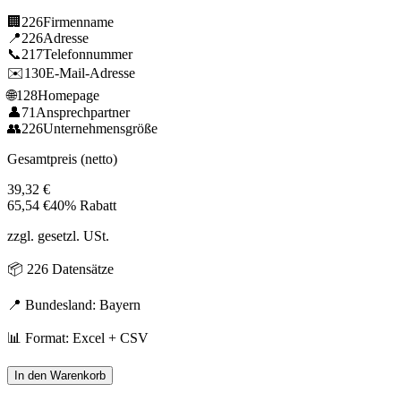
🏢
226
Firmenname
📍
226
Adresse
📞
217
Telefonnummer
✉️
130
E-Mail-Adresse
🌐
128
Homepage
👤
71
Ansprechpartner
👥
226
Unternehmensgröße
Gesamtpreis (netto)
39,32
€
65,54
€
40% Rabatt
zzgl. gesetzl. USt.
📦
226
Datensätze
📍 Bundesland:
Bayern
📊 Format: Excel + CSV
In den Warenkorb