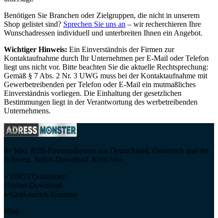
Benötigen Sie Branchen oder Zielgruppen, die nicht in unserem
Shop gelistet sind?
Sprechen Sie uns an
– wir recherchieren Ihre
Wunschadressen individuell und unterbreiten Ihnen ein Angebot.
Wichtiger Hinweis:
Ein Einverständnis der Firmen zur
Kontaktaufnahme durch Ihr Unternehmen per E-Mail oder Telefon
liegt uns nicht vor. Bitte beachten Sie die aktuelle Rechtsprechung:
Gemäß § 7 Abs. 2 Nr. 3 UWG muss bei der Kontaktaufnahme mit
Gewerbetreibenden per Telefon oder E-Mail ein mutmaßliches
Einverständnis vorliegen. Die Einhaltung der gesetzlichen
Bestimmungen liegt in der Verantwortung des werbetreibenden
Unternehmens.
4+ Mio. B2B-Firmenadressen aus Deutschland, Österreich und der
Schweiz. Sofort-Download. Kein Abo.
✓
DSGVO-konform
↓
Sofort-Download
↩
Geld-zurück-Garantie
Shop