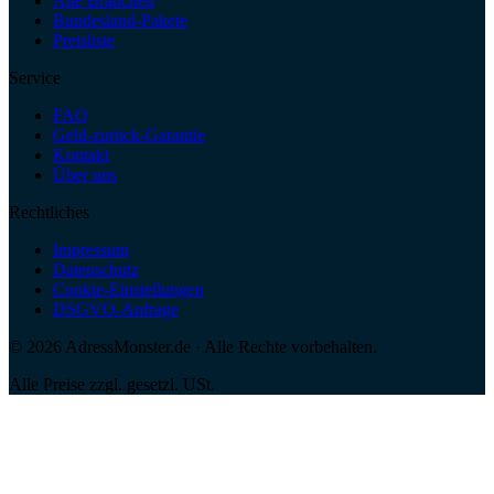
Alle Branchen
Bundesland-Pakete
Preisliste
Service
FAQ
Geld-zurück-Garantie
Kontakt
Über uns
Rechtliches
Impressum
Datenschutz
Cookie-Einstellungen
DSGVO-Anfrage
©
2026
AdressMonster.de · Alle Rechte vorbehalten.
Alle Preise zzgl. gesetzl. USt.