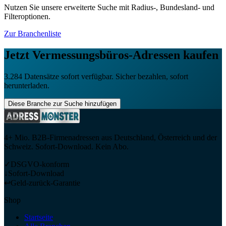
Nutzen Sie unsere erweiterte Suche mit Radius-, Bundesland- und
Filteroptionen.
Zur Branchenliste
Jetzt
Vermessungsbüros
-Adressen kaufen
3.284
Datensätze sofort verfügbar. Sicher bezahlen, sofort
herunterladen.
Diese Branche zur Suche hinzufügen
4+ Mio. B2B-Firmenadressen aus Deutschland, Österreich und der
Schweiz. Sofort-Download. Kein Abo.
✓
DSGVO-konform
↓
Sofort-Download
↩
Geld-zurück-Garantie
Shop
Startseite