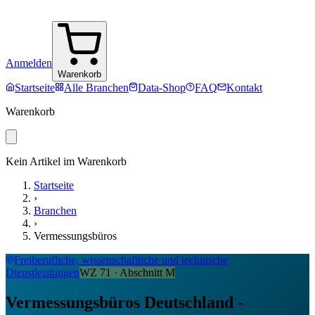
Anmelden
Warenkorb
Startseite
Alle Branchen
Data-Shop
FAQ
Kontakt
Warenkorb
Kein Artikel im Warenkorb
Startseite
›
Branchen
›
Vermessungsbüros
Freiberufliche, wissenschaftliche und technische
Dienstleistungen
WZ
71
· Abschnitt
M
Vermessungsbüros Deutschland -