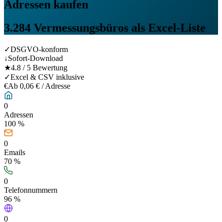
Adressen kaufen
3.284
Vermessungsbüros
als Excel-Liste
✓
DSGVO-konform
↓
Sofort-Download
★
4.8 / 5 Bewertung
✓
Excel & CSV inklusive
€
Ab 0,06 € / Adresse
0
Adressen
100 %
0
Emails
70
%
0
Telefonnummern
96
%
0