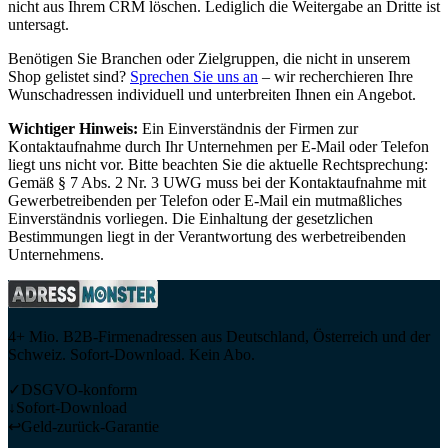
nicht aus Ihrem CRM löschen. Lediglich die Weitergabe an Dritte ist
untersagt.
Benötigen Sie Branchen oder Zielgruppen, die nicht in unserem
Shop gelistet sind?
Sprechen Sie uns an
– wir recherchieren Ihre
Wunschadressen individuell und unterbreiten Ihnen ein Angebot.
Wichtiger Hinweis:
Ein Einverständnis der Firmen zur
Kontaktaufnahme durch Ihr Unternehmen per E-Mail oder Telefon
liegt uns nicht vor. Bitte beachten Sie die aktuelle Rechtsprechung:
Gemäß § 7 Abs. 2 Nr. 3 UWG muss bei der Kontaktaufnahme mit
Gewerbetreibenden per Telefon oder E-Mail ein mutmaßliches
Einverständnis vorliegen. Die Einhaltung der gesetzlichen
Bestimmungen liegt in der Verantwortung des werbetreibenden
Unternehmens.
4+ Mio. B2B-Firmenadressen aus Deutschland, Österreich und der
Schweiz. Sofort-Download. Kein Abo.
✓
DSGVO-konform
↓
Sofort-Download
↩
Geld-zurück-Garantie