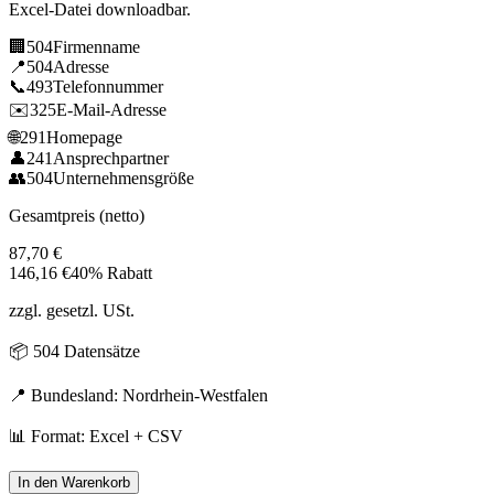
Excel-Datei downloadbar.
🏢
504
Firmenname
📍
504
Adresse
📞
493
Telefonnummer
✉️
325
E-Mail-Adresse
🌐
291
Homepage
👤
241
Ansprechpartner
👥
504
Unternehmensgröße
Gesamtpreis (netto)
87,70
€
146,16
€
40% Rabatt
zzgl. gesetzl. USt.
📦
504
Datensätze
📍 Bundesland:
Nordrhein-Westfalen
📊 Format: Excel + CSV
In den Warenkorb