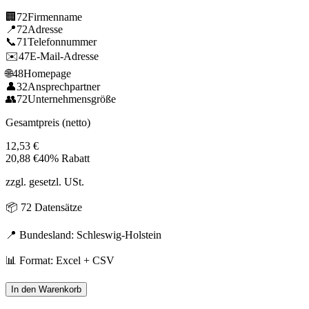
🏢
72
Firmenname
📍
72
Adresse
📞
71
Telefonnummer
✉️
47
E-Mail-Adresse
🌐
48
Homepage
👤
32
Ansprechpartner
👥
72
Unternehmensgröße
Gesamtpreis (netto)
12,53
€
20,88
€
40% Rabatt
zzgl. gesetzl. USt.
📦
72
Datensätze
📍 Bundesland:
Schleswig-Holstein
📊 Format: Excel + CSV
In den Warenkorb